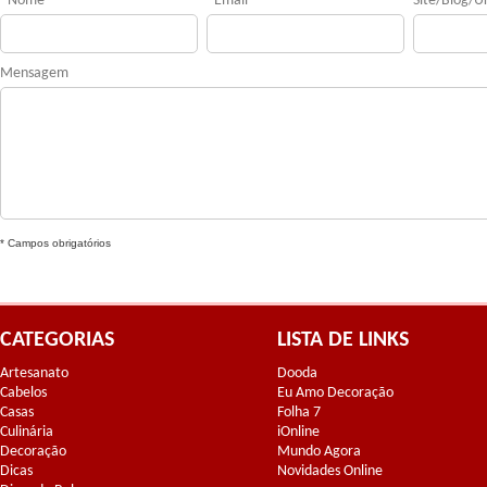
*
Nome
*
Email
Site/Blog/Ur
Mensagem
* Campos obrigatórios
CATEGORIAS
LISTA DE LINKS
Artesanato
Dooda
Cabelos
Eu Amo Decoração
Casas
Folha 7
Culinária
iOnline
Decoração
Mundo Agora
Dicas
Novidades Online