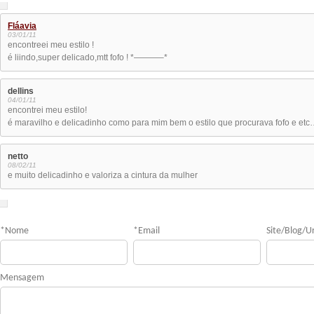
Fláavia
03/01/11
encontreei meu estilo !
é liindo,super delicado,mtt fofo ! *———–*
dellins
04/01/11
encontrei meu estilo!
é maravilho e delicadinho como para mim bem o estilo que procurava fofo e et
netto
08/02/11
e muito delicadinho e valoriza a cintura da mulher
*
Nome
*
Email
Site/Blog/Ur
Mensagem