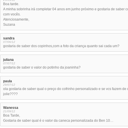
Boa tarde.
A minha sobrinha irá completar 04 anos em junho próximo e gostaria de saber
com vocês.
Atenciosamente,
Suzana
sandra
07/06/12
gostaria de saber dos copinhos,com a foto da criança quanto sai cada um?
juliana
07/07/12
gostaria de saber o valor do potinho da joaninha?
paula
29/07/12
ola gostaria de saber qual o preço do cofrinho personalizado e se vcs fazem de 
jolie????
Wanessa
21/09/12
Boa Tarde,
Gostaria de saber qual é o valor da caneca personalizada do Ben 10…