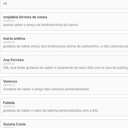
att
orquideia ferreira de sousa
25/06/11
queria saber o preço da lembrancinha do carros
marta andrea
18/08/11
gostaria de saber preço das lembranças acima de palhacinho, e das canecas p
Ana Ferreira
29/09/11
Olá, boa tarde gostaria de saber o orçamento do saco lilás com a cara do palha
Vanessa
18/03/12
Gostaria de saber o preço das canecas personalizadas.
Fabiola
19/03/12
gostaria de saber o valor da latinha personalizada com a foto
Suzana Costa
23/03/12