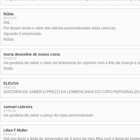
Núbia
02/12/10
Olá…
Por favaor envie o valor das latinha personalizadas edas canecas.
Aguardo Comunicado.
Núbia.
maria deuseline de sousa costa
09/12/10
ola gostaria de saber o valor da lenbrancia do copinho com a foto da criança e 
Grata
ELEUSA
06/01/11
GOSTARIA DE SABER O PREÇO DA LEMBRACINHA DO COPO PERSONALIZA
samuel cabreira
17/01/11
ola gostaria de saber o preço do copo personalizado..
Lilian F Muller
23/01/11
Olá vou fazer a festa de aniversário de 4 anos de meu filho com o tema do h