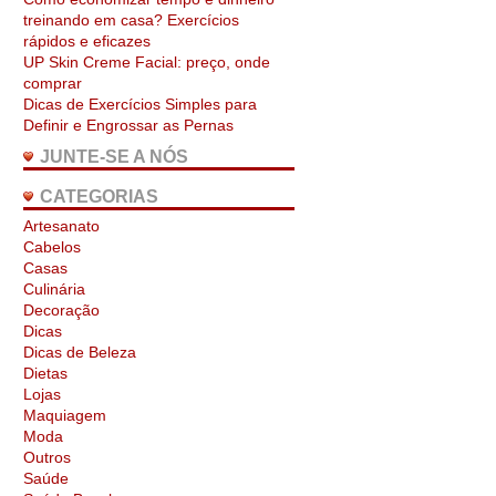
treinando em casa? Exercícios
rápidos e eficazes
UP Skin Creme Facial: preço, onde
comprar
Dicas de Exercícios Simples para
Definir e Engrossar as Pernas
JUNTE-SE A NÓS
CATEGORIAS
Artesanato
Cabelos
Casas
Culinária
Decoração
Dicas
Dicas de Beleza
Dietas
Lojas
Maquiagem
Moda
Outros
Saúde