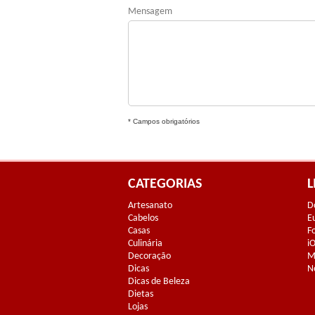
Mensagem
* Campos obrigatórios
CATEGORIAS
L
Artesanato
D
Cabelos
E
Casas
F
Culinária
i
Decoração
M
Dicas
N
Dicas de Beleza
Dietas
Lojas