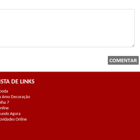
ISTA DE LINKS
ooda
u Amo Decoração
olha 7
Online
undo Agora
ovidades Online