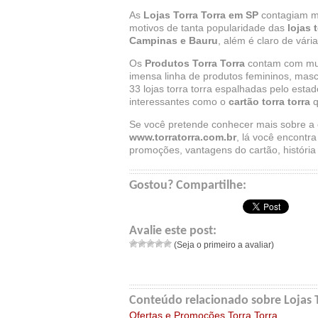
As
Lojas Torra Torra em SP
contagiam mi
motivos de tanta popularidade das
lojas 
Campinas e Bauru
, além é claro de vár
Os
Produtos Torra Torra
contam com muit
imensa linha de produtos femininos, masc
33 lojas torra torra espalhadas pelo est
interessantes como o
cartão torra torra
q
Se você pretende conhecer mais sobre a
www.torratorra.com.br
, lá você encontr
promoções, vantagens do cartão, história
Gostou? Compartilhe:
Avalie este post:
(Seja o primeiro a avaliar)
Conteúdo relacionado sobre Lojas T
Ofertas e Promoções Torra Torra