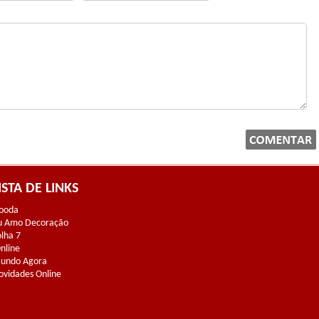
ISTA DE LINKS
ooda
u Amo Decoração
olha 7
Online
undo Agora
ovidades Online