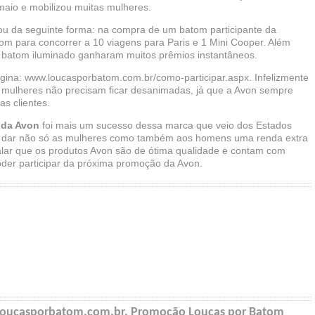
maio e mobilizou muitas mulheres.
ou da seguinte forma: na compra de um batom participante da
 para concorrer a 10 viagens para Paris e 1 Mini Cooper. Além
o batom iluminado ganharam muitos prêmios instantâneos.
gina: www.loucasporbatom.com.br/como-participar.aspx. Infelizmente
s mulheres não precisam ficar desanimadas, já que a Avon sempre
s clientes.
 da Avon
foi mais um sucesso dessa marca que veio dos Estados
ra dar não só as mulheres como também aos homens uma renda extra
falar que os produtos Avon são de ótima qualidade e contam com
poder participar da próxima promoção da Avon.
loucasporbatom.com.br, Promoção Loucas por Batom