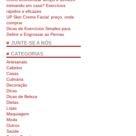
treinando em casa? Exercícios
rápidos e eficazes
UP Skin Creme Facial: preço, onde
comprar
Dicas de Exercícios Simples para
Definir e Engrossar as Pernas
JUNTE-SE A NÓS
CATEGORIAS
Artesanato
Cabelos
Casas
Culinária
Decoração
Dicas
Dicas de Beleza
Dietas
Lojas
Maquiagem
Moda
Outros
Saúde