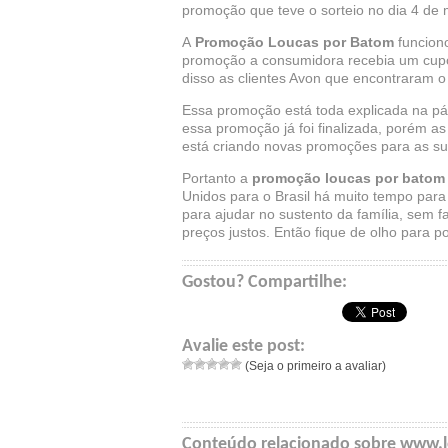
promoção que teve o sorteio no dia 4 de 
A
Promoção Loucas por Batom
funcion
promoção a consumidora recebia um cupom
disso as clientes Avon que encontraram 
Essa promoção está toda explicada na pá
essa promoção já foi finalizada, porém a
está criando novas promoções para as sua
Portanto a
promoção loucas por batom
Unidos para o Brasil há muito tempo pa
para ajudar no sustento da família, sem 
preços justos. Então fique de olho para 
Gostou? Compartilhe:
Avalie este post:
(Seja o primeiro a avaliar)
Conteúdo relacionado sobre www.