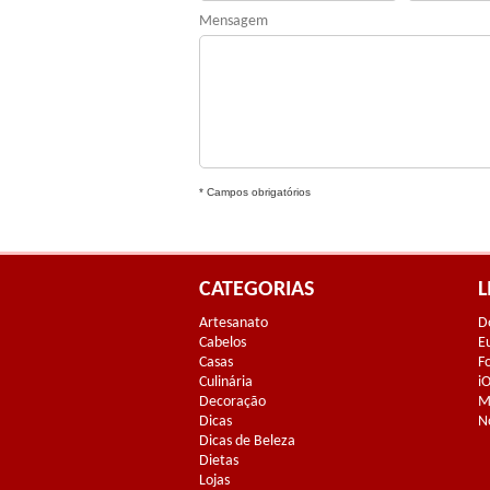
Mensagem
* Campos obrigatórios
CATEGORIAS
L
Artesanato
D
Cabelos
E
Casas
F
Culinária
i
Decoração
M
Dicas
N
Dicas de Beleza
Dietas
Lojas