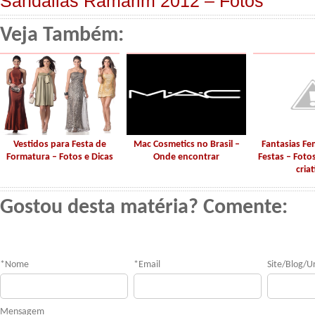
Sandálias Ramarim 2012 – Fotos
Veja Também:
Vestidos para Festa de
Mac Cosmetics no Brasil –
Fantasias Fe
Formatura – Fotos e Dicas
Onde encontrar
Festas – Fotos
criat
Gostou desta matéria? Comente:
*
Nome
*
Email
Site/Blog/Ur
Mensagem