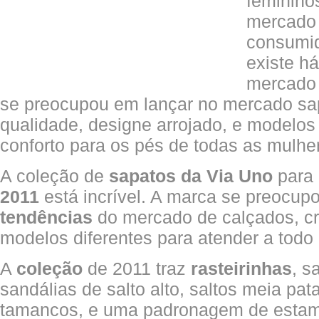
feminino
mercado b
consumid
existe h
mercado 
se preocupou em lançar no mercado sa
qualidade, designe arrojado, e modelo
conforto para os pés de todas as mulher
A coleção de
sapatos da Via Uno
para
2011
está incrível. A marca se preocup
tendências
do mercado de calçados, cri
modelos diferentes para atender a todo 
A
coleção
de 2011 traz
rasteirinhas
, s
sandálias de salto alto, saltos meia pa
tamancos, e uma padronagem de estamp