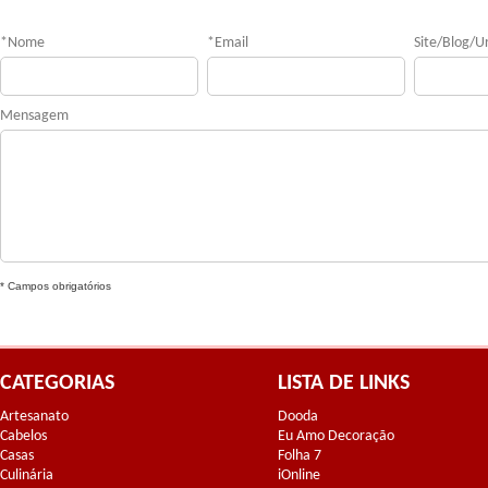
*
Nome
*
Email
Site/Blog/Ur
Mensagem
* Campos obrigatórios
CATEGORIAS
LISTA DE LINKS
Artesanato
Dooda
Cabelos
Eu Amo Decoração
Casas
Folha 7
Culinária
iOnline