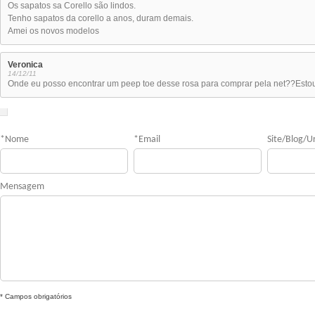
Os sapatos sa Corello são lindos.
Tenho sapatos da corello a anos, duram demais.
Amei os novos modelos
Veronica
14/12/11
Onde eu posso encontrar um peep toe desse rosa para comprar pela net??Est
*
Nome
*
Email
Site/Blog/Ur
Mensagem
* Campos obrigatórios