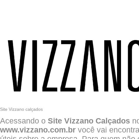
Site Vizzano calçados
Acessando o
Site Vizzano Calçados
no
www.vizzano.com.br
você vai encontra
úteis sobre a empresa. Para quem não