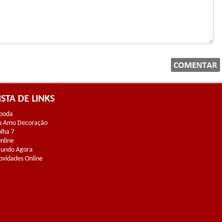
ISTA DE LINKS
ooda
u Amo Decoração
olha 7
Online
undo Agora
ovidades Online