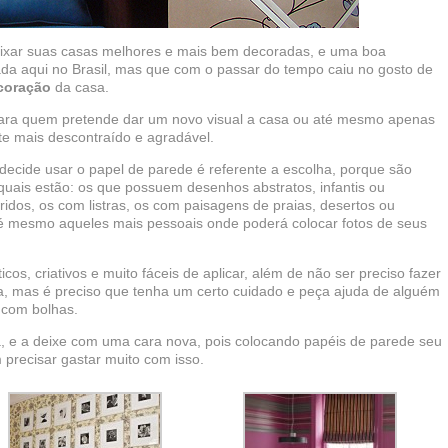
ixar suas casas melhores e mais bem decoradas, e uma boa
ada aqui no Brasil, mas que com o passar do tempo caiu no gosto de
coração
da casa.
ra quem pretende dar um novo visual a casa ou até mesmo apenas
e mais descontraído e agradável.
decide usar o papel de parede é referente a escolha, porque são
 quais estão: os que possuem desenhos abstratos, infantis ou
oridos, os com listras, os com paisagens de praias, desertos ou
até mesmo aqueles mais pessoais onde poderá colocar fotos de seus
os, criativos e muito fáceis de aplicar, além de não ser preciso fazer
nta, mas é preciso que tenha um certo cuidado e peça ajuda de alguém
e com bolhas.
a, e a deixe com uma cara nova, pois colocando papéis de parede seu
m precisar gastar muito com isso.