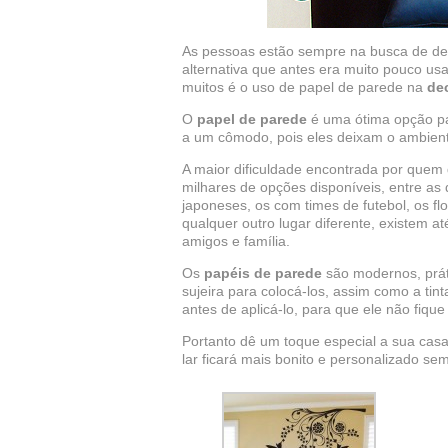
As pessoas estão sempre na busca de de
alternativa que antes era muito pouco us
muitos é o uso de papel de parede na
de
O
papel de parede
é uma ótima opção pa
a um cômodo, pois eles deixam o ambient
A maior dificuldade encontrada por quem 
milhares de opções disponíveis, entre as
japoneses, os com times de futebol, os fl
qualquer outro lugar diferente, existem 
amigos e família.
Os
papéis de parede
são modernos, prátic
sujeira para colocá-los, assim como a ti
antes de aplicá-lo, para que ele não fiqu
Portanto dê um toque especial a sua cas
lar ficará mais bonito e personalizado se