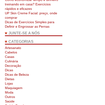
treinando em casa? Exercícios
rápidos e eficazes
UP Skin Creme Facial: preço, onde
comprar
Dicas de Exercícios Simples para
Definir e Engrossar as Pernas
JUNTE-SE A NÓS
CATEGORIAS
Artesanato
Cabelos
Casas
Culinária
Decoração
Dicas
Dicas de Beleza
Dietas
Lojas
Maquiagem
Moda
Outros
Saúde