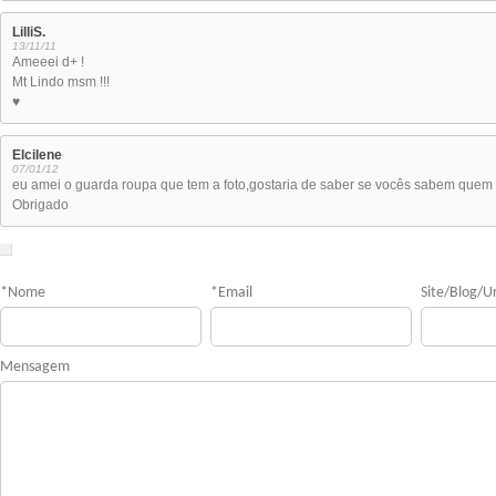
LilliS.
13/11/11
Ameeei d+ !
Mt Lindo msm !!!
♥
Elcilene
07/01/12
eu amei o guarda roupa que tem a foto,gostaria de saber se vocês sabem quem 
Obrigado
*
Nome
*
Email
Site/Blog/Ur
Mensagem