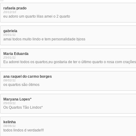
rafaela prado
20/12/10
eu adoro um quarto lilas amei o 2 quarto
gabriela
05/01/11
amai todos muito lindo e tem personalidade bjoss
Maria Eduarda
25/01/11
Eu adorei todos os quartos,eu gostaria de ter o último quarto o rosa com crações
ana raquel do carmo borges
08/02/11
os quartos são ótimos
Maryana Lopes*
05/03/11
Os Quartos Tão Lindos*
kelinha
08/06/11
todos lindos d verdade!!!