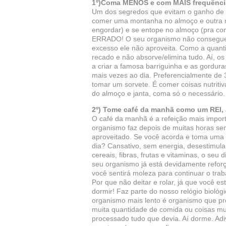
1º)Coma MENOS e com MAIS frequênci
Um dos segredos que evitam o ganho de
comer uma montanha no almoço e outra m
engordar) e se entope no almoço (pra com
ERRADO! O seu organismo não consegue p
excesso ele não aproveita. Como a quant
recado e não absorve/elimina tudo. Aí, o
a criar a famosa barriguinha e as gordur
mais vezes ao dia. Preferencialmente de
tomar um sorvete. É comer coisas nutritiv
do almoço e janta, coma só o necessário
2º) Tome café da manhã como um REI
O café da manhã é a refeição mais import
organismo faz depois de muitas horas se
aproveitado. Se você acorda e toma uma
dia? Cansativo, sem energia, desestimul
cereais, fibras, frutas e vitaminas, o seu
seu organismo já está devidamente reforç
você sentirá moleza para continuar o tra
Por que não deitar e rolar, já que você e
dormir! Faz parte do nosso relógio biológi
organismo mais lento é organismo que pr
muita quantidade de comida ou coisas mui
processado tudo que devia. Aí dorme. Ad