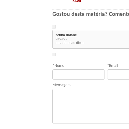
Fazer
Gostou desta matéria? Coment
bruna daiane
06/11/12
eu adorei as dicas
*
Nome
*
Email
Mensagem