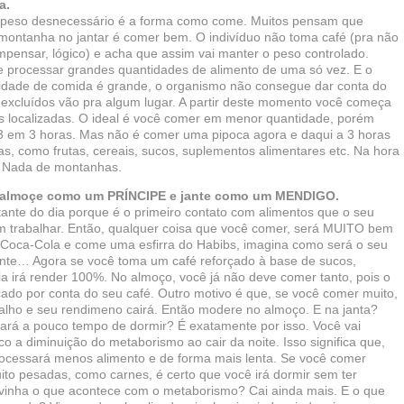
a.
 peso desnecessário é a forma como come. Muitos pensam que
ontanha no jantar é comer bem. O indivíduo não toma café (pra não
pensar, lógico) e acha que assim vai manter o peso controlado.
rocessar grandes quantidades de alimento de uma só vez. E o
idade de comida é grande, o organismo não consegue dar conta do
s excluídos vão pra algum lugar. A partir deste momento você começa
as localizadas. O ideal é você comer em menor quantidade, porém
 3 em 3 horas. Mas não é comer uma pipoca agora e daqui a 3 horas
as, como frutas, cereais, sucos, suplementos alimentares etc. Na hora
. Nada de montanhas.
, almoçe como um PRÍNCIPE e jante como um MENDIGO.
ante do dia porque é o primeiro contato com alimentos que o seu
m trabalhar. Então, qualquer coisa que você comer, será MUITO bem
 Coca-Cola e come uma esfirra do Habibs, imagina como será o seu
ante… Agora se você toma um café reforçado à base de sucos,
 dia irá render 100%. No almoço, você já não deve comer tanto, pois o
ado por conta do seu café. Outro motivo é que, se você comer muito,
balho e seu rendimeno cairá. Então modere no almoço. E na janta?
stará a pouco tempo de dormir? É exatamente por isso. Você vai
co a diminuição do metaborismo ao cair da noite. Isso significa que,
ocessará menos alimento e de forma mais lenta. Se você comer
to pesadas, como carnes, é certo que você irá dormir sem ter
ivinha o que acontece com o metaborismo? Cai ainda mais. E o que