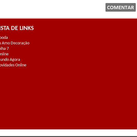
ISTA DE LINKS
ooda
u Amo Decoração
olha 7
Online
undo Agora
ovidades Online