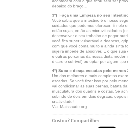
acontecerá com o que ficou sem ser proces
debaixo do braço…
3º) Faça uma Limpeza no seu Intestino
Você sabia que o intestino é o nosso seg
cuidados que podemos oferecer. É nele o
estão sujas, então as microvilosidades (
desenvolver o seu trabalho de pegar nutri
você fica super vulnerável a doenças, grip
com que você coma muito e ainda sinta fo
sujeira impede de absorver. E o que suja 
e outras porcarias da nossa dieta modern
é caro e sofrível) ou optar por algum tipo
4º) Suba e desça escadas pelo menos 
Um dos melhores e mais completos exercíc
escadas. Se você fizer isso por pelo men
vai condicionar as suas pernas, batata da
musculatura dos quadris e costas. Se acha
subindo de dois em dois degraus, depois s
criatividade!
Via: Maissaude.org
Gostou? Compartilhe: