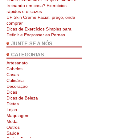
treinando em casa? Exercícios
rápidos e eficazes
UP Skin Creme Facial: preço, onde
comprar
Dicas de Exercícios Simples para
Definir e Engrossar as Pernas
JUNTE-SE A NÓS
CATEGORIAS
Artesanato
Cabelos
Casas
Culinária
Decoração
Dicas
Dicas de Beleza
Dietas
Lojas
Maquiagem
Moda
Outros
Saúde