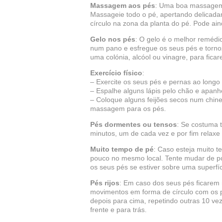
Massagem aos pés
: Uma boa massagem 
Massageie todo o pé, apertando delicad
círculo na zona da planta do pé. Pode ai
Gelo nos pés
: O gelo é o melhor remédi
num pano e esfregue os seus pés e torno
uma colónia, alcóol ou vinagre, para fica
Exercício físico
:
– Exercite os seus pés e pernas ao longo 
– Espalhe alguns lápis pelo chão e apan
– Coloque alguns feijões secos num chin
massagem para os pés.
Pés dormentes ou tensos
: Se costuma 
minutos, um de cada vez e por fim relaxe
Muito tempo de pé
: Caso esteja muito 
pouco no mesmo local. Tente mudar de p
os seus pés se estiver sobre uma superfí
Pés rijos
: Em caso dos seus pés ficarem r
movimentos em forma de círculo com os p
depois para cima, repetindo outras 10 v
frente e para trás.