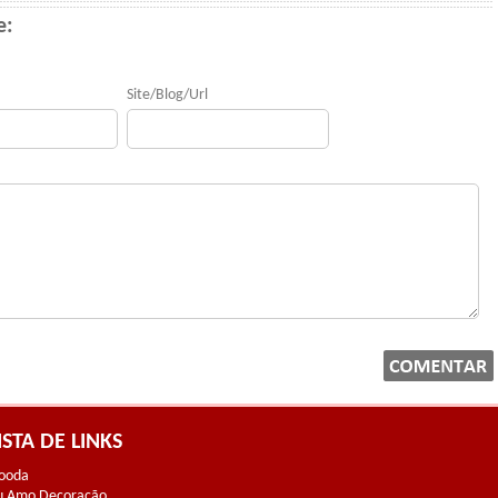
e:
Site/Blog/Url
ISTA DE LINKS
ooda
u Amo Decoração