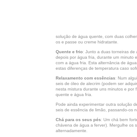
solução de água quente, com duas colhere
os e passe ou creme hidratante.
Quente e frio
: Junto a duas torneiras de
depois por água fria, durante um minuto
com a água fria. Esta alternância de água
estas diferenças de temperatura caso sof
Relaxamento com essências
: Num algui
seis de óleo de alecrim (podem ser adqui
nesta mistura durante uns minutos e por 
quente e água fria.
Pode ainda experimentar outra solução d
seis de essência de limão, passando-os no
Chá para os seus pés
: Um chá bem fort
chávena de água a ferver). Mergulhe os s
alternadamente.