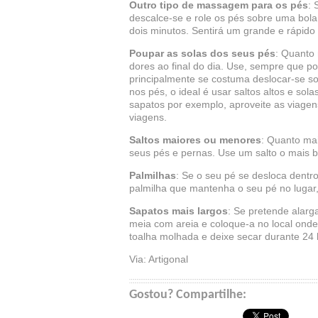
Outro tipo de massagem para os pés
: 
descalce-se e role os pés sobre uma bola
dois minutos. Sentirá um grande e rápido a
Poupar as solas dos seus pés
: Quanto 
dores ao final do dia. Use, sempre que 
principalmente se costuma deslocar-se sob
nos pés, o ideal é usar saltos altos e so
sapatos por exemplo, aproveite as viagen
viagens.
Saltos maiores ou menores
: Quanto mai
seus pés e pernas. Use um salto o mais ba
Palmilhas
: Se o seu pé se desloca dentr
palmilha que mantenha o seu pé no lugar, 
Sapatos mais largos
: Se pretende alar
meia com areia e coloque-a no local ond
toalha molhada e deixe secar durante 24 
Via: Artigonal
Gostou? Compartilhe: