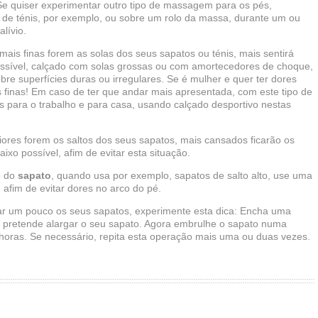
Se quiser experimentar outro tipo de massagem para os pés,
 de ténis, por exemplo, ou sobre um rolo da massa, durante um ou
lívio.
mais finas forem as solas dos seus sapatos ou ténis, mais sentirá
possível, calçado com solas grossas ou com amortecedores de choque,
re superfícies duras ou irregulares. Se é mulher e quer ter dores
las finas! Em caso de ter que andar mais apresentada, com este tipo de
s para o trabalho e para casa, usando calçado desportivo nestas
ores forem os saltos dos seus sapatos, mais cansados ficarão os
ixo possível, afim de evitar esta situação.
o do
sapato
, quando usa por exemplo, sapatos de salto alto, use uma
afim de evitar dores no arco do pé.
gar um pouco os seus sapatos, experimente esta dica: Encha uma
e pretende alargar o seu sapato. Agora embrulhe o sapato numa
horas. Se necessário, repita esta operação mais uma ou duas vezes.