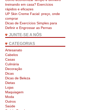
treinando em casa? Exercícios
rápidos e eficazes
UP Skin Creme Facial: preço, onde
comprar
Dicas de Exercícios Simples para
Definir e Engrossar as Pernas
JUNTE-SE A NÓS
CATEGORIAS
Artesanato
Cabelos
Casas
Culinária
Decoração
Dicas
Dicas de Beleza
Dietas
Lojas
Maquiagem
Moda
Outros
Saúde