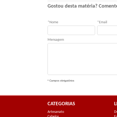
Gostou desta matéria? Coment
*
Nome
*
Email
Mensagem
* Campos obrigatórios
CATEGORIAS
L
Artesanato
D
Cabelos
E