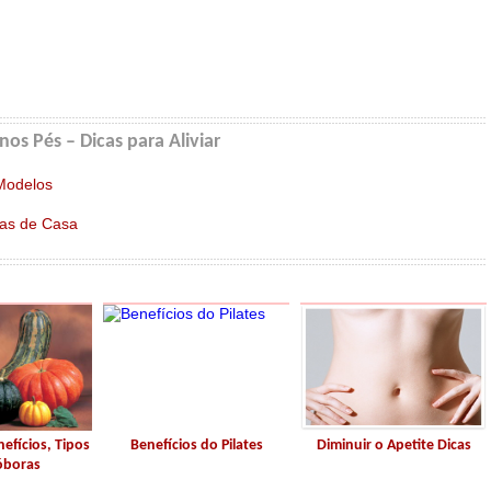
os Pés – Dicas para Aliviar
 Modelos
nas de Casa
efícios, Tipos
Benefícios do Pilates
Diminuir o Apetite Dicas
óboras