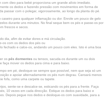
com óleo para bebé proporciona um grande alívio imediato.
amente os dedos e fazendo pressão com movimentos em forma de
nda passar com o polegar, vigorosamente, ao longo da planta do pé.
o caseiro para qualquer inflamação ou dor. Enrole um pouco de gelo
zelos durante uns minutos. No final seque bem os pés e passe-os por
rem frescos e secos.
do dia, afim de evitar dores e má circulação.
he-os com os dedos dos pés ou
elo fechado e calce-os, andando um pouco com eles. Isto é uma boa
ter os
pés dormentes
ou tensos, sacuda-os durante um ou dois
 e faça mover os dedos para cima e para baixo.
tempo em pé, desloque-se sempre que possível, nem que seja só um
osição e apoiar alternadamente os pés num degrau. Cansará menos
cie fofa, como uma carpete ou tapete.
ijos, sente-se e descalce-se, esticando os pés para a frente. Faça
és, 10 vezes em cada direcção. Estique os dedos para baixo e
ezes. Depois pegue nos dedos e desloque-os com suavidade, para a