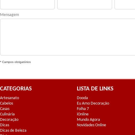
Mensagem
* Campos obrigatórios
CATEGORIAS
LISTA DE LINKS
Artesanato
Dooda
Cabelos
Eu Amo Decoração
Casas
Folha 7
Culinária
iOnline
Decoração
Mundo Agora
Dicas
Novidades Online
Dicas de Beleza