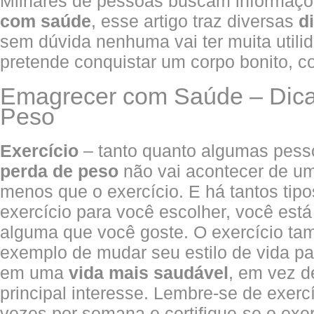
Milhares de pessoas buscam informaç
com saúde
, esse artigo traz diversas
d
sem dúvida nenhuma vai ter muita utili
pretende conquistar um corpo bonito, co
Emagrecer com Saúde – Dica
Peso
Exercício
– tanto quanto algumas pesso
perda de peso
não vai acontecer de um
menos que o exercício. E há tantos tipo
exercício para você escolher, você está
alguma que você goste. O exercício t
exemplo de mudar seu estilo de vida pa
em uma
vida mais saudável
, em vez d
principal interesse. Lembre-se de exerc
vezes por semana e certifique-se o exe