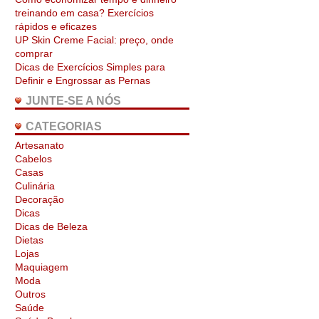
treinando em casa? Exercícios
rápidos e eficazes
UP Skin Creme Facial: preço, onde
comprar
Dicas de Exercícios Simples para
Definir e Engrossar as Pernas
JUNTE-SE A NÓS
CATEGORIAS
Artesanato
Cabelos
Casas
Culinária
Decoração
Dicas
Dicas de Beleza
Dietas
Lojas
Maquiagem
Moda
Outros
Saúde