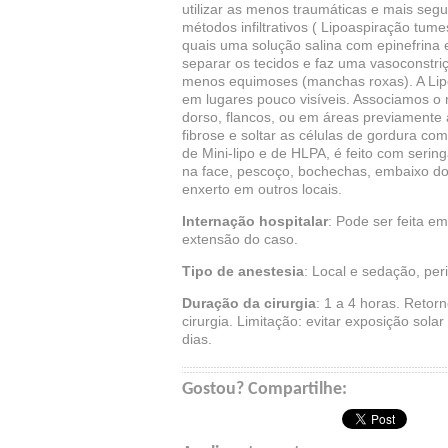
utilizar as menos traumáticas e mais seg
métodos infiltrativos ( Lipoaspiração tum
quais uma solução salina com epinefrina e
separar os tecidos e faz uma vasoconstr
menos equimoses (manchas roxas). A Lipo
em lugares pouco visíveis. Associamos o 
dorso, flancos, ou em áreas previamente 
fibrose e soltar as células de gordura 
de Mini-lipo e de HLPA, é feito com serin
na face, pescoço, bochechas, embaixo d
enxerto em outros locais.
Internação hospitalar
: Pode ser feita e
extensão do caso.
Tipo de anestesia
: Local e sedação, per
Duração da cirurgia
: 1 a 4 horas. Reto
cirurgia. Limitação: evitar exposição solar
dias.
Gostou? Compartilhe: