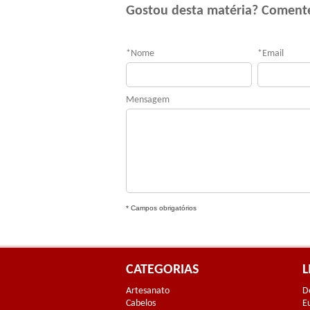
Gostou desta matéria? Coment
*
Nome
*
Email
Mensagem
* Campos obrigatórios
CATEGORIAS
L
Artesanato
D
Cabelos
E