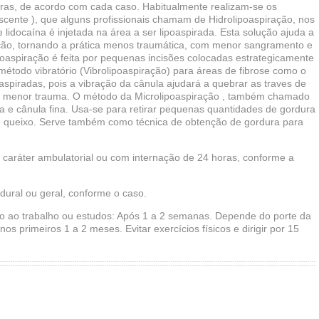
uras, de acordo com cada caso. Habitualmente realizam-se os
escente ), que alguns profissionais chamam de Hidrolipoaspiração, nos
 lidocaína é injetada na área a ser lipoaspirada. Esta solução ajuda a
ição, tornando a prática menos traumática, com menor sangramento e
aspiração é feita por pequenas incisões colocadas estrategicamente
método vibratório (Vibrolipoaspiração) para áreas de fibrose como o
aspiradas, pois a vibração da cânula ajudará a quebrar as traves de
com menor trauma. O método da Microlipoaspiração , também chamado
ga e cânula fina. Usa-se para retirar pequenas quantidades de gordura
o queixo. Serve também como técnica de obtenção de gordura para
m caráter ambulatorial ou com internação de 24 horas, conforme a
idural ou geral, conforme o caso.
rno ao trabalho ou estudos: Após 1 a 2 semanas. Depende do porte da
 nos primeiros 1 a 2 meses. Evitar exercícios físicos e dirigir por 15