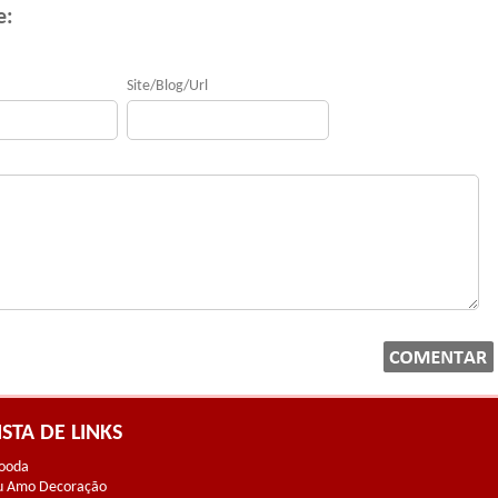
e:
Site/Blog/Url
ISTA DE LINKS
ooda
u Amo Decoração