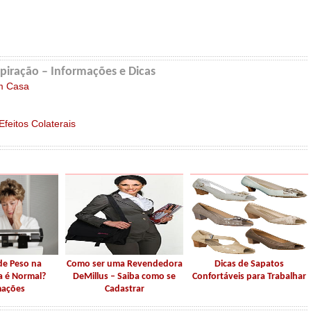
piração – Informações e Dicas
em Casa
feitos Colaterais
e Peso na
Como ser uma Revendedora
Dicas de Sapatos
 é Normal?
DeMillus – Saiba como se
Confortáveis para Trabalhar
mações
Cadastrar