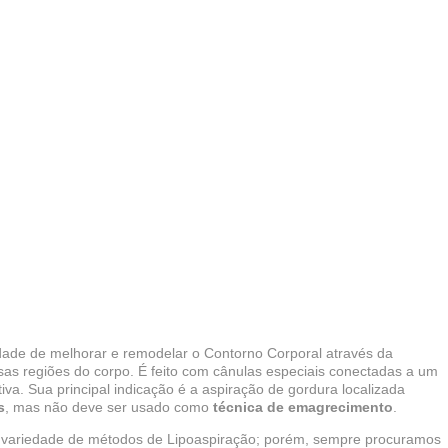
idade de melhorar e remodelar o Contorno Corporal através da
as regiões do corpo. É feito com cânulas especiais conectadas a um
va. Sua principal indicação é a aspiração de gordura localizada
s
, mas não deve ser usado como
técnica de emagrecimento
.
a variedade de métodos de Lipoaspiração; porém, sempre procuramos