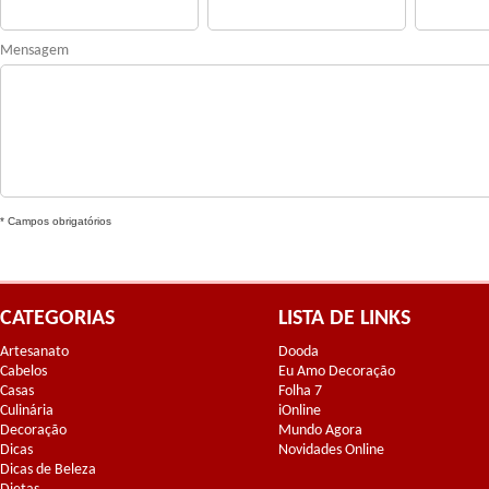
Mensagem
* Campos obrigatórios
CATEGORIAS
LISTA DE LINKS
Artesanato
Dooda
Cabelos
Eu Amo Decoração
Casas
Folha 7
Culinária
iOnline
Decoração
Mundo Agora
Dicas
Novidades Online
Dicas de Beleza