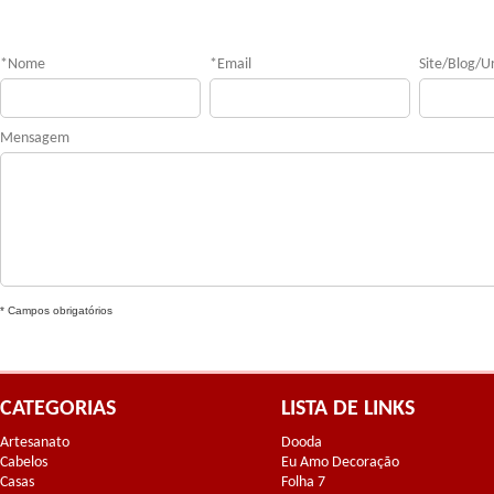
*
Nome
*
Email
Site/Blog/Ur
Mensagem
* Campos obrigatórios
CATEGORIAS
LISTA DE LINKS
Artesanato
Dooda
Cabelos
Eu Amo Decoração
Casas
Folha 7