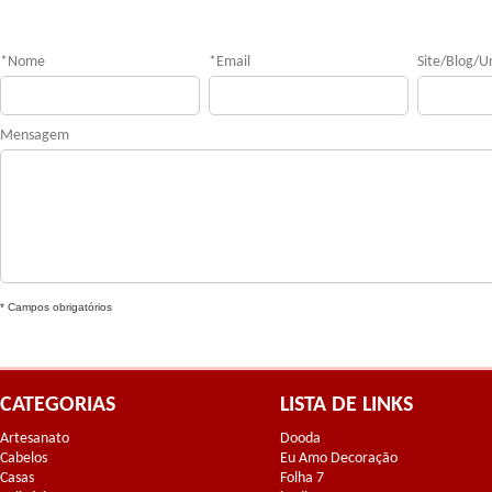
*
Nome
*
Email
Site/Blog/Ur
Mensagem
* Campos obrigatórios
CATEGORIAS
LISTA DE LINKS
Artesanato
Dooda
Cabelos
Eu Amo Decoração
Casas
Folha 7