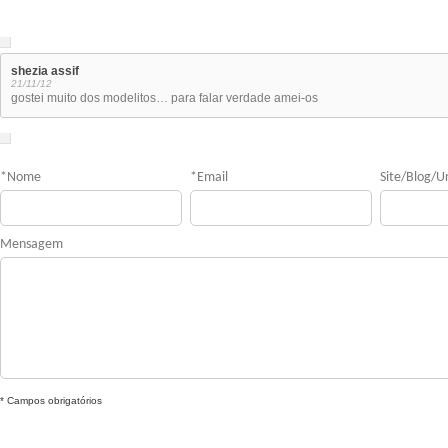
shezia assif
21/11/12
gostei muito dos modelitos… para falar verdade amei-os
*
Nome
*
Email
Site/Blog/Ur
Mensagem
* Campos obrigatórios