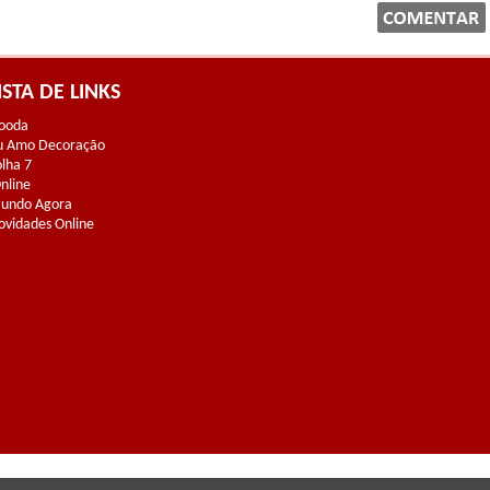
ISTA DE LINKS
ooda
u Amo Decoração
olha 7
Online
undo Agora
ovidades Online