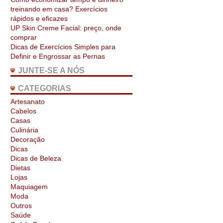
treinando em casa? Exercícios
rápidos e eficazes
UP Skin Creme Facial: preço, onde
comprar
Dicas de Exercícios Simples para
Definir e Engrossar as Pernas
JUNTE-SE A NÓS
CATEGORIAS
Artesanato
Cabelos
Casas
Culinária
Decoração
Dicas
Dicas de Beleza
Dietas
Lojas
Maquiagem
Moda
Outros
Saúde