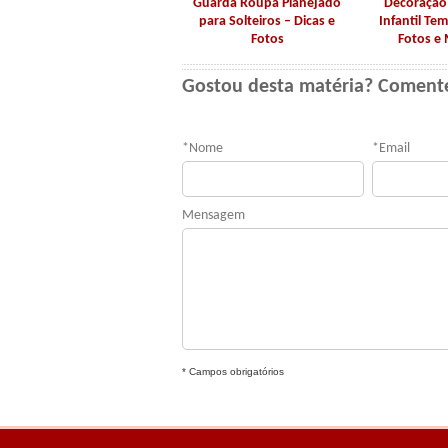
Guarda Roupa Planejado
Decoração 
para Solteiros – Dicas e
Infantil Te
Fotos
Fotos e
Gostou desta matéria? Coment
*
Nome
*
Email
Mensagem
* Campos obrigatórios