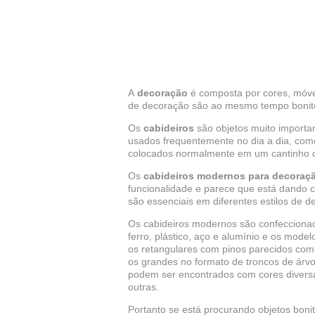
A
decoração
é composta por cores, móvei
de decoração são ao mesmo tempo bonitos
Os
cabideiros
são objetos muito importa
usados frequentemente no dia a dia, como
colocados normalmente em um cantinho do
Os
cabideiros modernos para decoraç
funcionalidade e parece que está dando c
são essenciais em diferentes estilos de d
Os cabideiros modernos são confeccionad
ferro, plástico, aço e alumínio e os mod
os retangulares com pinos parecidos com
os grandes no formato de troncos de árv
podem ser encontrados com cores diversas
outras.
Portanto se está procurando objetos boni