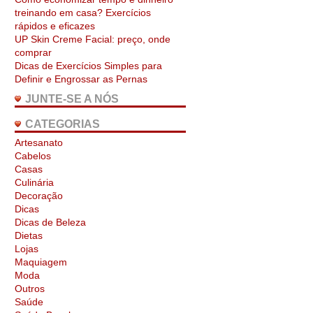
treinando em casa? Exercícios
rápidos e eficazes
UP Skin Creme Facial: preço, onde
comprar
Dicas de Exercícios Simples para
Definir e Engrossar as Pernas
JUNTE-SE A NÓS
CATEGORIAS
Artesanato
Cabelos
Casas
Culinária
Decoração
Dicas
Dicas de Beleza
Dietas
Lojas
Maquiagem
Moda
Outros
Saúde