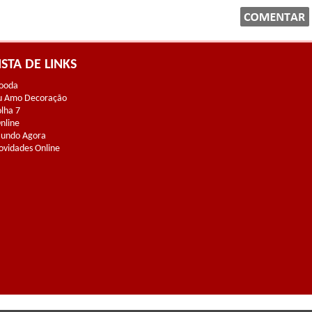
ISTA DE LINKS
ooda
u Amo Decoração
olha 7
Online
undo Agora
ovidades Online