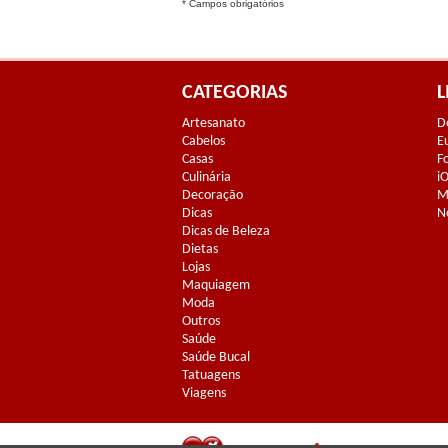
* Campos obrigatórios
CATEGORIAS
L
Artesanato
D
Cabelos
E
Casas
F
Culinária
i
Decoração
M
Dicas
N
Dicas de Beleza
Dietas
Lojas
Maquiagem
Moda
Outros
Saúde
Saúde Bucal
Tatuagens
Viagens