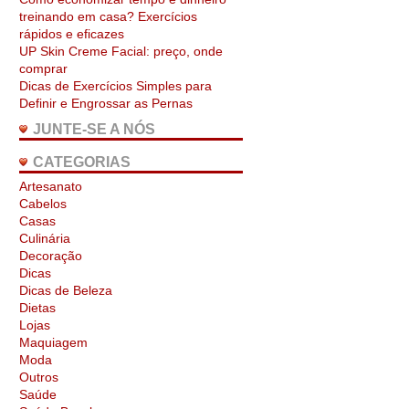
treinando em casa? Exercícios
rápidos e eficazes
UP Skin Creme Facial: preço, onde
comprar
Dicas de Exercícios Simples para
Definir e Engrossar as Pernas
JUNTE-SE A NÓS
CATEGORIAS
Artesanato
Cabelos
Casas
Culinária
Decoração
Dicas
Dicas de Beleza
Dietas
Lojas
Maquiagem
Moda
Outros
Saúde