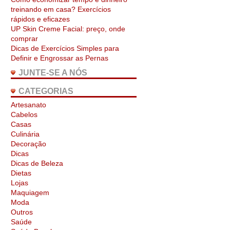
treinando em casa? Exercícios
rápidos e eficazes
UP Skin Creme Facial: preço, onde
comprar
Dicas de Exercícios Simples para
Definir e Engrossar as Pernas
JUNTE-SE A NÓS
CATEGORIAS
Artesanato
Cabelos
Casas
Culinária
Decoração
Dicas
Dicas de Beleza
Dietas
Lojas
Maquiagem
Moda
Outros
Saúde