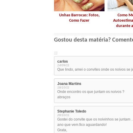
Unhas Barrocas: Fotos,
Como Me
Como Fazer
Autoestima
durante a
Gostou desta matéria? Coment
carlos
14/09/11
Que lindo, amei o convites onde os noivos se j
Joana Martins
18/10/11
Onde encontro os que juntam os noivos ?
abraços
Stephanie Toledo
28/10/11
Gostei do convite que os noivinhos se juntam
ano que vem.fico aguardando!
Grata,