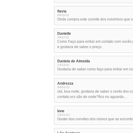
flavia
08/11/11
Onde compra este convite dos noivinhos que se
Danielle
29/11/11
Como Faço para entrar em contato com vocês p
e gostaria de saber o preço.
Daniela de Almeida
13/12/11
Gostaria de saber como faço para entrar em c
Andrezza
04/01/12
olá, boa noite, gostaria de saber o cento dos 
contato,vcs são de onde?fico no aguardo…
Ione
14/01/12
Gostei dos convites dos noivos que se encontr