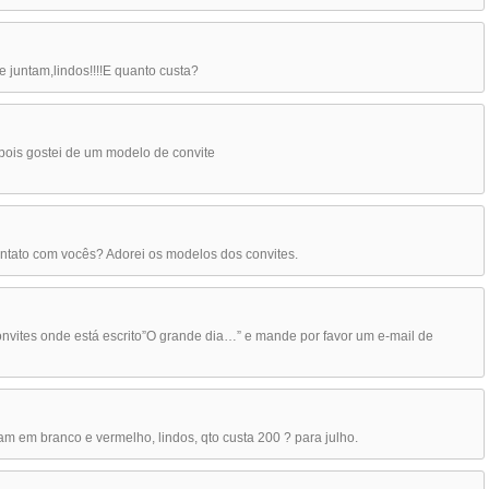
 juntam,lindos!!!!E quanto custa?
ois gostei de um modelo de convite
ontato com vocês? Adorei os modelos dos convites.
convites onde está escrito”O grande dia…” e mande por favor um e-mail de
am em branco e vermelho, lindos, qto custa 200 ? para julho.