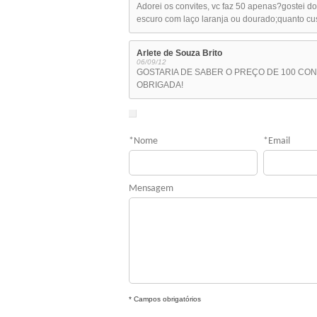
Adorei os convites, vc faz 50 apenas?gostei d
escuro com laço laranja ou dourado;quanto cu
Arlete de Souza Brito
06/09/12
GOSTARIA DE SABER O PREÇO DE 100 CON
OBRIGADA!
*
Nome
*
Email
Mensagem
* Campos obrigatórios