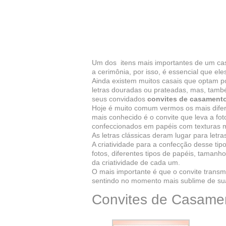
Um dos itens mais importantes de um c
a cerimônia, por isso, é essencial que el
Ainda existem muitos casais que optam po
letras douradas ou prateadas, mas, tamb
seus convidados
convites de casamento
Hoje é muito comum vermos os mais dife
mais conhecido é o convite que leva a f
confeccionados em papéis com texturas ma
As letras clássicas deram lugar para letr
A criatividade para a confecção desse tipo
fotos, diferentes tipos de papéis, tamanh
da criatividade de cada um.
O mais importante é que o convite transm
sentindo no momento mais sublime de sua
Convites de Casamen