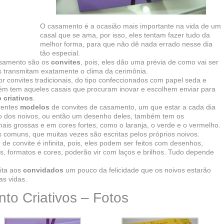
O casamento é a ocasião mais importante na vida de um
casal que se ama, por isso, eles tentam fazer tudo da
melhor forma, para que não dê nada errado nesse dia
tão especial.
asamento são os
convites
, pois, eles dão uma prévia de como vai ser
es transmitam exatamente o clima da cerimônia.
r convites tradicionais, do tipo confeccionados com papel seda e
ém tem aqueles casais que procuram inovar e escolhem enviar para
 criativos
.
rentes
modelos
de convites de casamento, um que estar a cada dia
oto dos noivos, ou então um desenho deles, também tem os
is grossas e em cores fortes, como o laranja, o verde e o vermelho.
as comuns, que muitas vezes são escritas pelos próprios noivos.
 de convite é infinita, pois, eles podem ser feitos com desenhos,
os, formatos e cores, poderão vir com laços e brilhos. Tudo depende
ita aos
convidados
um pouco da felicidade que os noivos estarão
s vidas.
to Criativos – Fotos