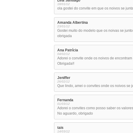
Léia Santiago
18/01/12
ola gostei do convite em que os noivos se ju
Amanda Albertina
23/01/12
Gostei muito do modelo que os noivas se junto
obrigada
Ana Patrícia
04/02/12
Adorei o convite onde os noivos de encontram 
Obrigada!!
Jeniffer
26/02/12
Que lindo, amei o convites onde os noivos se j
Fernanda
01/03/12
Adorei o convites como posso saber os valores
No aguardo, obrigado
tais
14/03/12