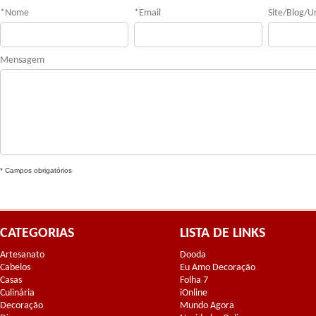
*
Nome
*
Email
Site/Blog/Ur
Mensagem
* Campos obrigatórios
CATEGORIAS
LISTA DE LINKS
Artesanato
Dooda
Cabelos
Eu Amo Decoração
Casas
Folha 7
Culinária
iOnline
Decoração
Mundo Agora