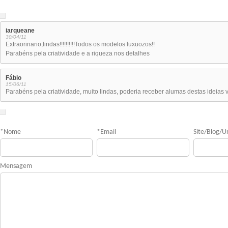
iarqueane
30/04/11
Extraorinario,lindas!!!!!!!!!!Todos os modelos luxuozos!!
Parabéns pela criatividade e a riqueza nos detalhes
Fábio
15/06/11
Parabéns pela criatividade, muito lindas, poderia receber alumas destas ideias 
*
Nome
*
Email
Site/Blog/Ur
Mensagem