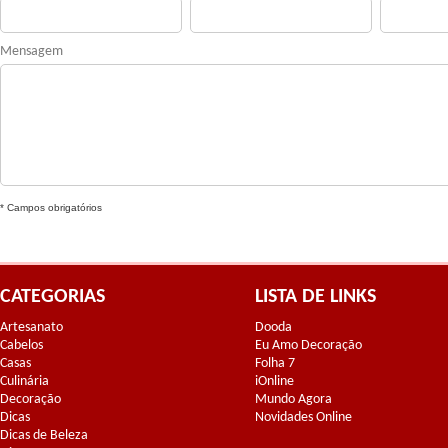
Mensagem
* Campos obrigatórios
CATEGORIAS
LISTA DE LINKS
Artesanato
Dooda
Cabelos
Eu Amo Decoração
Casas
Folha 7
Culinária
iOnline
Decoração
Mundo Agora
Dicas
Novidades Online
Dicas de Beleza