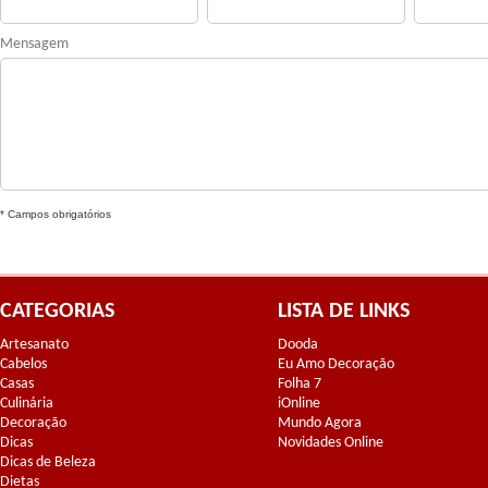
Mensagem
* Campos obrigatórios
CATEGORIAS
LISTA DE LINKS
Artesanato
Dooda
Cabelos
Eu Amo Decoração
Casas
Folha 7
Culinária
iOnline
Decoração
Mundo Agora
Dicas
Novidades Online
Dicas de Beleza
Dietas