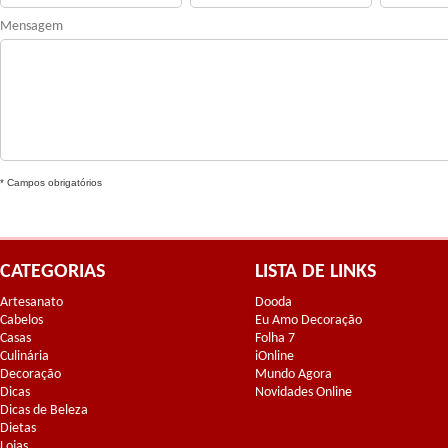
Mensagem
* Campos obrigatórios
CATEGORIAS
LISTA DE LINKS
Artesanato
Dooda
Cabelos
Eu Amo Decoração
Casas
Folha 7
Culinária
iOnline
Decoração
Mundo Agora
Dicas
Novidades Online
Dicas de Beleza
Dietas
Lojas