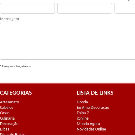
Mensagem
* Campos obrigatórios
CATEGORIAS
LISTA DE LINKS
Artesanato
Dooda
Cabelos
Eu Amo Decoração
Casas
Folha 7
Culinária
iOnline
Decoração
Mundo Agora
Dicas
Novidades Online
Dicas de Beleza