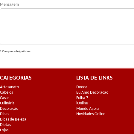
Mensagem
* Campos obrigatórios
CATEGORIAS
LISTA DE LINKS
Artesanato
Dooda
Cabelos
Eu Amo Decoração
Casas
Folha 7
Culinária
iOnline
Decoração
Mundo Agora
Dicas
Novidades Online
Dicas de Beleza
Dietas
Lojas