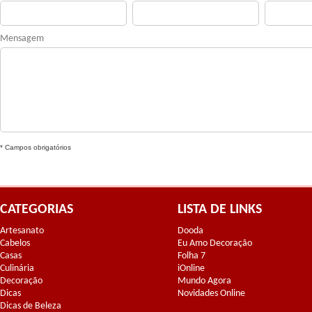
Mensagem
* Campos obrigatórios
CATEGORIAS
LISTA DE LINKS
Artesanato
Dooda
Cabelos
Eu Amo Decoração
Casas
Folha 7
Culinária
iOnline
Decoração
Mundo Agora
Dicas
Novidades Online
Dicas de Beleza