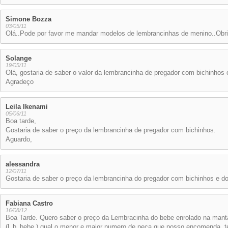
Simone Bozza
03/05/11
Olá..Pode por favor me mandar modelos de lembrancinhas de menino..Obr
Solange
19/05/11
Olá, gostaria de saber o valor da lembrancinha de pregador com bichinhos
Agradeço
Leila Ikenami
05/06/11
Boa tarde,
Gostaria de saber o preço da lembrancinha de pregador com bichinhos.
Aguardo,
alessandra
12/07/11
Gostaria de saber o preço da lembrancinha do pregador com bichinhos e d
Fabiana Castro
16/08/12
Boa Tarde. Quero saber o preço da Lembracinha do bebe enrolado na mant
(l_b_bebe ) qual o menor e maior numero de peça que posso encomenda, te