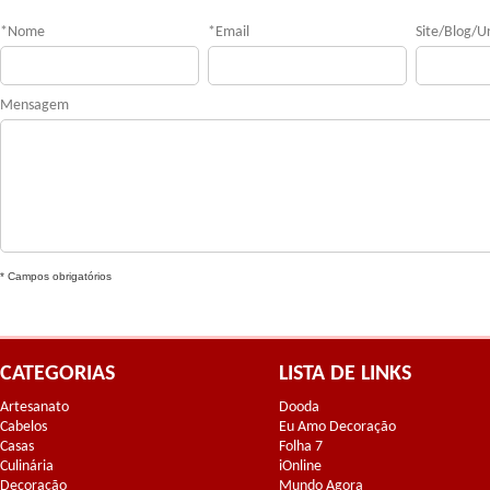
*
Nome
*
Email
Site/Blog/Ur
Mensagem
* Campos obrigatórios
CATEGORIAS
LISTA DE LINKS
Artesanato
Dooda
Cabelos
Eu Amo Decoração
Casas
Folha 7
Culinária
iOnline
Decoração
Mundo Agora