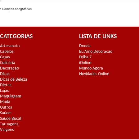
* Campos obrigatórios
CATEGORIAS
LISTA DE LINKS
Artesanato
Dooda
Cabelos
Eu Amo Decoração
Casas
Folha 7
Culinária
iOnline
Decoração
Mundo Agora
Dicas
Novidades Online
Dicas de Beleza
Dietas
Lojas
Maquiagem
Moda
Outros
Saúde
Saúde Bucal
Tatuagens
Viagens