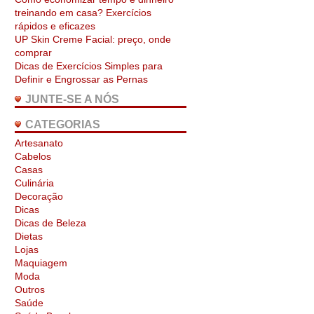
treinando em casa? Exercícios
rápidos e eficazes
UP Skin Creme Facial: preço, onde
comprar
Dicas de Exercícios Simples para
Definir e Engrossar as Pernas
JUNTE-SE A NÓS
CATEGORIAS
Artesanato
Cabelos
Casas
Culinária
Decoração
Dicas
Dicas de Beleza
Dietas
Lojas
Maquiagem
Moda
Outros
Saúde