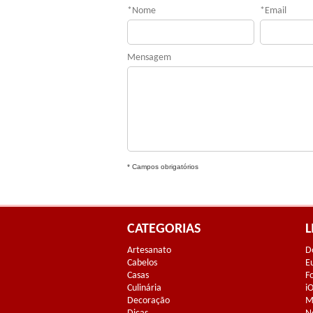
*
Nome
*
Email
Mensagem
* Campos obrigatórios
CATEGORIAS
L
Artesanato
D
Cabelos
E
Casas
F
Culinária
i
Decoração
M