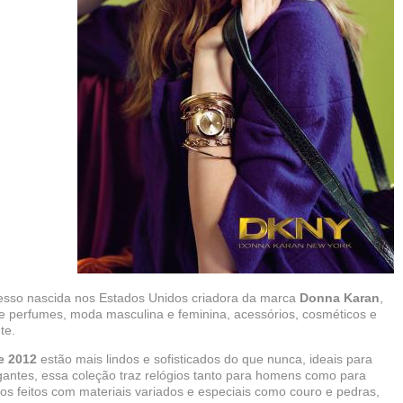
cesso nascida nos Estados Unidos criadora da marca
Donna Karan
,
 perfumes, moda masculina e feminina, acessórios, cosméticos e
te.
e 2012
estão mais lindos e sofisticados do que nunca, ideais para
gantes, essa coleção traz relógios tanto para homens como para
os feitos com materiais variados e especiais como couro e pedras,