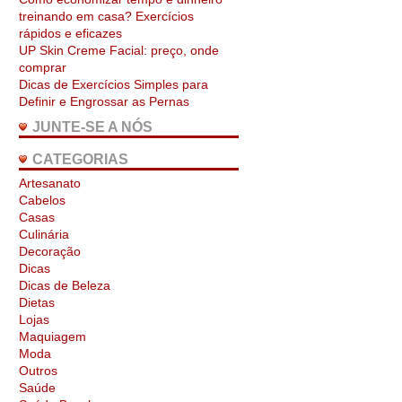
treinando em casa? Exercícios
rápidos e eficazes
UP Skin Creme Facial: preço, onde
comprar
Dicas de Exercícios Simples para
Definir e Engrossar as Pernas
JUNTE-SE A NÓS
CATEGORIAS
Artesanato
Cabelos
Casas
Culinária
Decoração
Dicas
Dicas de Beleza
Dietas
Lojas
Maquiagem
Moda
Outros
Saúde