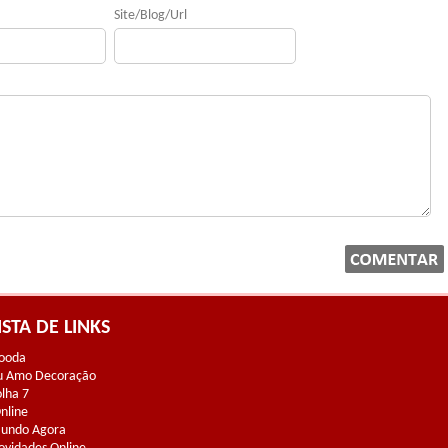
Site/Blog/Url
ISTA DE LINKS
ooda
u Amo Decoração
olha 7
Online
undo Agora