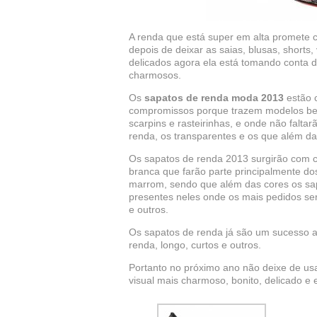
A renda que está super em alta promete c
depois de deixar as saias, blusas, shorts
delicados agora ela está tomando conta 
charmosos.
Os
sapatos de renda moda 2013
estão 
compromissos porque trazem modelos bem
scarpins e rasteirinhas, e onde não falt
renda, os transparentes e os que além da
Os sapatos de renda 2013 surgirão com c
branca que farão parte principalmente do
marrom, sendo que além das cores os sa
presentes neles onde os mais pedidos serã
e outros.
Os sapatos de renda já são um sucesso ab
renda, longo, curtos e outros.
Portanto no próximo ano não deixe de us
visual mais charmoso, bonito, delicado e 