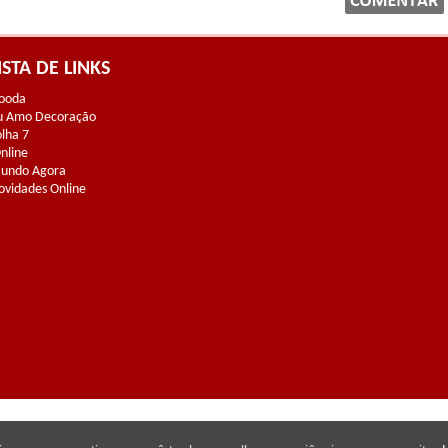
ISTA DE LINKS
ooda
u Amo Decoração
olha 7
Online
undo Agora
ovidades Online
direitos reservados |
Guia Saúde