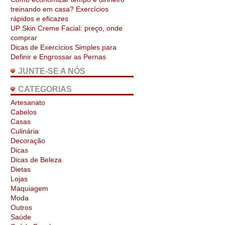
treinando em casa? Exercícios
rápidos e eficazes
UP Skin Creme Facial: preço, onde
comprar
Dicas de Exercícios Simples para
Definir e Engrossar as Pernas
JUNTE-SE A NÓS
CATEGORIAS
Artesanato
Cabelos
Casas
Culinária
Decoração
Dicas
Dicas de Beleza
Dietas
Lojas
Maquiagem
Moda
Outros
Saúde