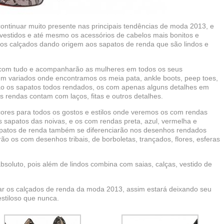
ontinuar muito presente nas principais tendências de moda 2013, e
, vestidos e até mesmo os acessórios de cabelos mais bonitos e
dos calçados dando origem aos sapatos de renda que são lindos e
com tudo e acompanharão as mulheres em todos os seus
 variados onde encontramos os meia pata, ankle boots, peep toes,
arão os sapatos todos rendados, os com apenas alguns detalhes em
s rendas contam com laços, fitas e outros detalhes.
ores para todos os gostos e estilos onde veremos os com rendas
s sapatos das noivas, e os com rendas preta, azul, vermelha e
patos de renda também se diferenciarão nos desenhos rendados
o os com desenhos tribais, de borboletas, trançados, flores, esferas
soluto, pois além de lindos combina com saias, calças, vestido de
ar os calçados de renda da moda 2013, assim estará deixando seu
estiloso que nunca.