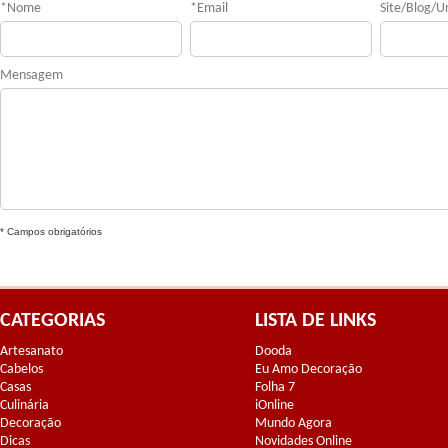
*
Nome
*
Email
Site/Blog/Ur
Mensagem
* Campos obrigatórios
CATEGORIAS
LISTA DE LINKS
Artesanato
Dooda
Cabelos
Eu Amo Decoração
Casas
Folha 7
Culinária
iOnline
Decoração
Mundo Agora
Dicas
Novidades Online