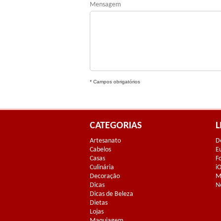
Mensagem
* Campos obrigatórios
CATEGORIAS
L
Artesanato
D
Cabelos
E
Casas
F
Culinária
i
Decoração
M
Dicas
N
Dicas de Beleza
Dietas
Lojas
Maquiagem