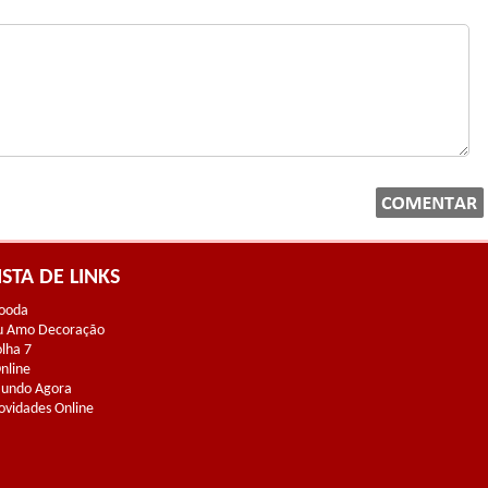
ISTA DE LINKS
ooda
u Amo Decoração
olha 7
Online
undo Agora
ovidades Online