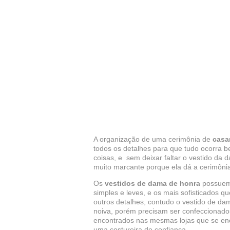
A organização de uma cerimônia de
cas
todos os detalhes para que tudo ocorra be
coisas, e sem deixar faltar o vestido d
muito marcante porque ela dá a cerimôni
Os
vestidos de dama de honra
possuem
simples e leves, e os mais sofisticados 
outros detalhes, contudo o vestido de da
noiva, porém precisam ser confeccionados
encontrados nas mesmas lojas que se en
uma costureira de confiança.