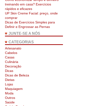
treinando em casa? Exercícios
rápidos e eficazes
UP Skin Creme Facial: preço, onde
comprar
Dicas de Exercícios Simples para
Definir e Engrossar as Pernas
JUNTE-SE A NÓS
CATEGORIAS
Artesanato
Cabelos
Casas
Culinária
Decoração
Dicas
Dicas de Beleza
Dietas
Lojas
Maquiagem
Moda
Outros
Saúde