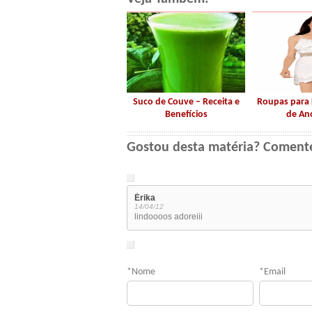
Suco de Couve – Receita e
Roupas para 
Benefícios
de An
Gostou desta matéria? Coment
Érika
14/04/12
lindoooos adoreiii
*
Nome
*
Email