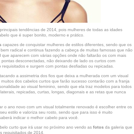
incipais tendências de 2014, pois mulheres de todas as idades
abelo que é super bonito, moderno e prático.
s
capazes de conquistar mulheres de estilos diferentes, sendo que os
 é bem radical e continua fazendo a cabeça de muitas famosas que não
el que aparecem com várias opções onde não faltarão os com mais
m pontas desconectadas, não deixando de lado os curtos com
requisitados e surgem com pontas desfiadas ou repicadas.
cando a assimetria dos fios que deixa a mulherada com um visual
 muitos dos cabelos curtos que farão sucesso contarão com a franja
sonalidade ao visual feminino, sendo que ela traz modelos para todos
aterais, repicadas, curtas, longas, diagonais e as retas que nunca
r o ano novo com um visual totalmente renovado é escolher entre os
seu estilo e valoriza seu rosto, sendo que para isso é muito
saberá indicar o melhor cabelo para você.
belo curto que irá usar no próximo ano vendo as
fotos
da galeria que
s requisitados de 2014.