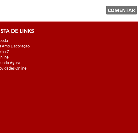
ISTA DE LINKS
ooda
u Amo Decoração
olha 7
Online
undo Agora
ovidades Online