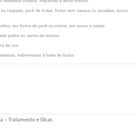
is refinados cozidos, macarrão e arroz branco.
u raspada, purê de frutas, frutas sem casaca ou assadas, sucos
ozidos, em forma de purê ou creme, em sucos e sopas.
Leite pobre ou isento de lactose.
ara de ovo.
latinas, sobremesas à base de frutas.
a – Tratamento e Dicas