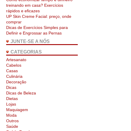
treinando em casa? Exercícios
rápidos e eficazes
UP Skin Creme Facial: preço, onde
comprar
Dicas de Exercícios Simples para
Definir e Engrossar as Pernas
JUNTE-SE A NÓS
CATEGORIAS
Artesanato
Cabelos
Casas
Culinária
Decoração
Dicas
Dicas de Beleza
Dietas
Lojas
Maquiagem
Moda
Outros
Saúde