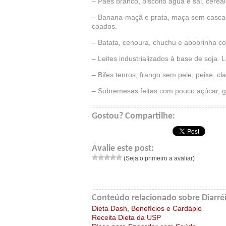
– Paes branco, biscoito água e sal, cerea
– Banana-maçã e prata, maça sem casca o
coados.
– Batata, cenoura, chuchu e abobrinha c
– Leites industrializados à base de soja. 
– Bifes tenros, frango sem pele, peixe, cl
– Sobremesas feitas com pouco açúcar, ge
Gostou? Compartilhe:
Avalie este post:
(Seja o primeiro a avaliar)
Conteúdo relacionado sobre Diarréi
Dieta Dash, Benefícios e Cardápio
Receita Dieta da USP