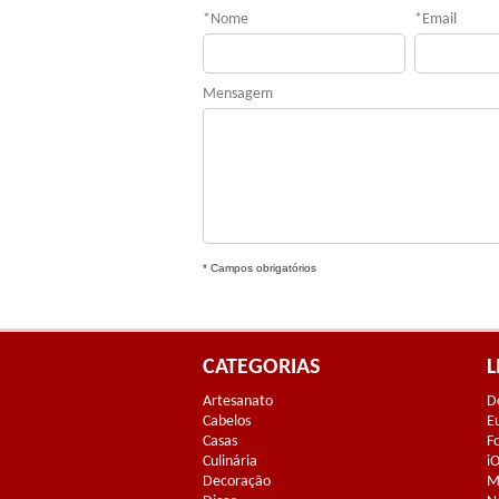
*
Nome
*
Email
Mensagem
* Campos obrigatórios
CATEGORIAS
L
Artesanato
D
Cabelos
E
Casas
F
Culinária
i
Decoração
M