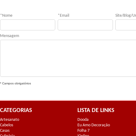
*
Nome
*
Email
Site/Blog/Ur
Mensagem
* Campos obrigatórios
CATEGORIAS
LISTA DE LINKS
Artesanato
Dooda
Cabelos
Eu Amo Decoração
Casas
Folha 7