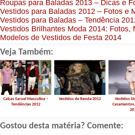
Roupas para Baladas 2013 – Dicas e F
Vestidos para Baladas 2012 – Fotos e 
Vestidos para Baladas – Tendência 201
Vestidos Brilhantes Moda 2014: Fotos,
Modelos de Vestidos de Festa 2014
Veja Também:
Calças Saruel Masculina –
Vestidos de Renda 2012
Vestidos S
Tendências 2012
Casamentos,
20
Gostou desta matéria? Comente: