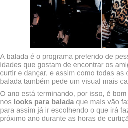
A balada é o programa preferido de pes
idades que gostam de encontrar os amigo
curtir e dançar, e assim como todas as
balada também pede um visual mais ca
O ano está terminando, por isso, é bom 
nos
looks para balada
que mais vão fa
para assim já ir escolhendo o que irá fa
próximo ano durante as horas de curtiç