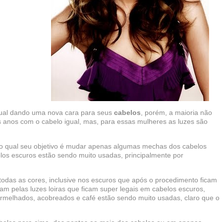
ual dando uma nova cara para seus
cabelos
, porém, a maioria não
 anos com o cabelo igual, mas, para essas mulheres as luzes são
 qual seu objetivo é mudar apenas algumas mechas dos cabelos
los escuros estão sendo muito usadas, principalmente por
todas as cores, inclusive nos escuros que após o procedimento ficam
am pelas luzes loiras que ficam super legais em cabelos escuros,
melhados, acobreados e café estão sendo muito usadas, claro que o