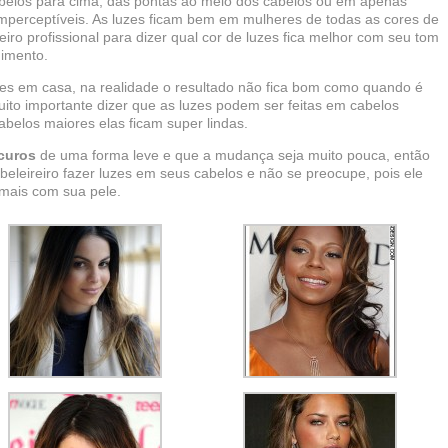
abelos para cima, das pontas ao meio dos cabelos ou em apenas
imperceptíveis. As luzes ficam bem em mulheres de todas as cores de
eiro profissional para dizer qual cor de luzes fica melhor com seu tom
dimento.
es em casa, na realidade o resultado não fica bom como quando é
muito importante dizer que as luzes podem ser feitas em cabelos
abelos maiores elas ficam super lindas.
curos
de uma forma leve e que a mudança seja muito pouca, então
beleireiro fazer luzes em seus cabelos e não se preocupe, pois ele
 mais com sua pele.