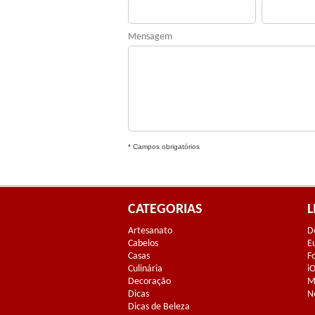
Mensagem
* Campos obrigatórios
CATEGORIAS
L
Artesanato
D
Cabelos
E
Casas
F
Culinária
i
Decoração
M
Dicas
N
Dicas de Beleza