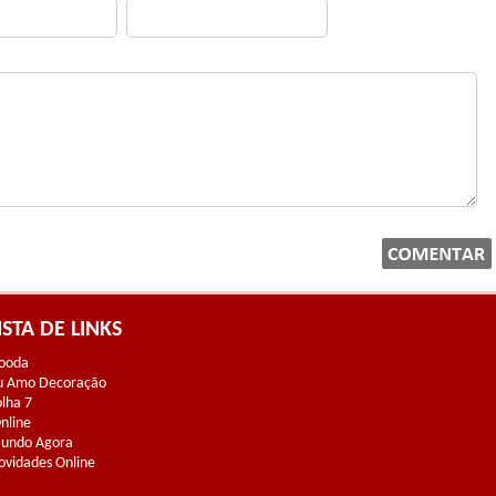
ISTA DE LINKS
ooda
u Amo Decoração
olha 7
Online
undo Agora
ovidades Online