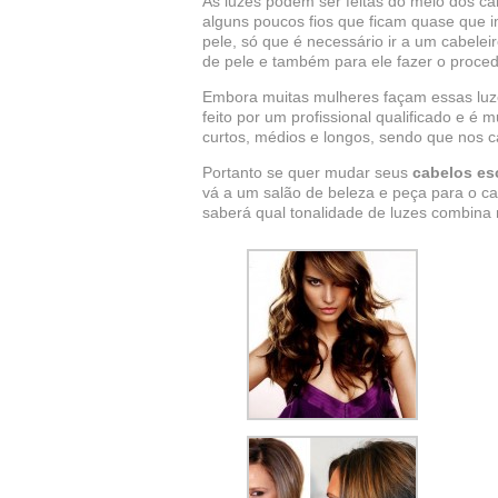
As luzes podem ser feitas do meio dos c
alguns poucos fios que ficam quase que 
pele, só que é necessário ir a um cabeleir
de pele e também para ele fazer o proce
Embora muitas mulheres façam essas luz
feito por um profissional qualificado e é 
curtos, médios e longos, sendo que nos c
Portanto se quer mudar seus
cabelos es
vá a um salão de beleza e peça para o ca
saberá qual tonalidade de luzes combina