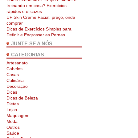
treinando em casa? Exercícios
rápidos e eficazes
UP Skin Creme Facial: preço, onde
comprar
Dicas de Exercícios Simples para
Definir e Engrossar as Pernas
JUNTE-SE A NÓS
CATEGORIAS
Artesanato
Cabelos
Casas
Culinária
Decoração
Dicas
Dicas de Beleza
Dietas
Lojas
Maquiagem
Moda
Outros
Saúde