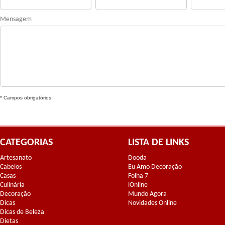
Mensagem
* Campos obrigatórios
CATEGORIAS
LISTA DE LINKS
Artesanato
Dooda
Cabelos
Eu Amo Decoração
Casas
Folha 7
Culinária
iOnline
Decoração
Mundo Agora
Dicas
Novidades Online
Dicas de Beleza
Dietas