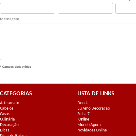
Mensagem
* Campos obrigatórios
CATEGORIAS
LISTA DE LINKS
Artesanato
Dooda
Cabelos
Eu Amo Decoração
Casas
Folha 7
Culinária
iOnline
Decoração
Mundo Agora
Dicas
Novidades Online
Dicas de Beleza