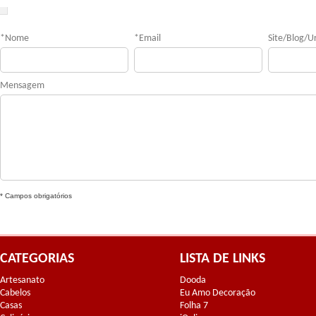
*
Nome
*
Email
Site/Blog/Ur
Mensagem
* Campos obrigatórios
CATEGORIAS
LISTA DE LINKS
Artesanato
Dooda
Cabelos
Eu Amo Decoração
Casas
Folha 7