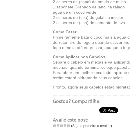
2 colheres de (sopa) de amido de milho
1 sabonete Granado de lanolina ralado
água de um coco verde
2 colheres de (chá) de gelatina incolor
2 colheres de (chá) de semente de uva
Como Fazer:
Primeiramente bata o coco mais a água de
derreter, tire do fogo e quando estiver f
fogo e mexa até engrossar, apague o fogo
Como Aplicar nos Cabelos:
Separe o cabelo em mexas e vá aplicando
mechas, quando terminar coloque papel a
Para obter um melhor resultado, aplique
assim estará hidratando seus cabelos.
Pronto, agora seus cabelos estão hidrata
Gostou? Compartilhe:
Avalie este post:
(Seja o primeiro a avaliar)