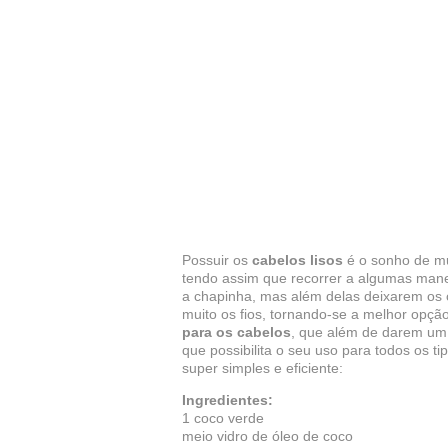
Possuir os
cabelos lisos
é o sonho de mu
tendo assim que recorrer a algumas mane
a chapinha, mas além delas deixarem os c
muito os fios, tornando-se a melhor opçã
para os cabelos
, que além de darem um 
que possibilita o seu uso para todos os ti
super simples e eficiente:
Ingredientes:
1 coco verde
meio vidro de óleo de coco