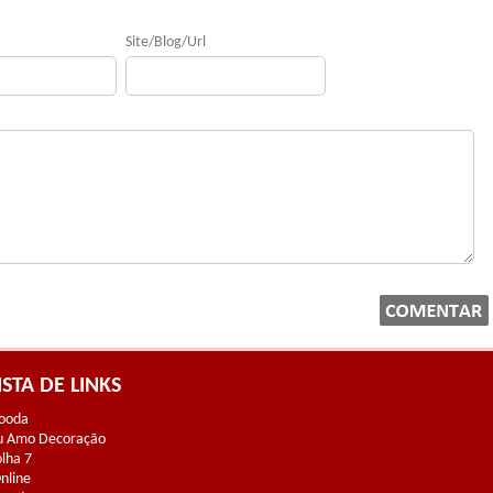
Site/Blog/Url
ISTA DE LINKS
ooda
u Amo Decoração
olha 7
Online