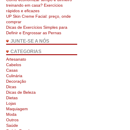
treinando em casa? Exercícios
rápidos e eficazes
UP Skin Creme Facial: preço, onde
comprar
Dicas de Exercícios Simples para
Definir e Engrossar as Pernas
JUNTE-SE A NÓS
CATEGORIAS
Artesanato
Cabelos
Casas
Culinária
Decoração
Dicas
Dicas de Beleza
Dietas
Lojas
Maquiagem
Moda
Outros
Saúde