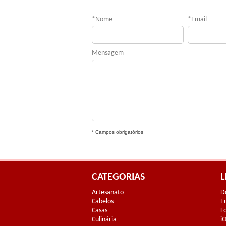
*
Nome
*
Email
Mensagem
* Campos obrigatórios
CATEGORIAS
L
Artesanato
D
Cabelos
E
Casas
F
Culinária
i