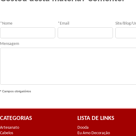
*
Nome
*
Email
Site/Blog/Ur
Mensagem
* Campos obrigatórios
CATEGORIAS
LISTA DE LINKS
Artesanato
Dooda
Cabelos
Eu Amo Decoração