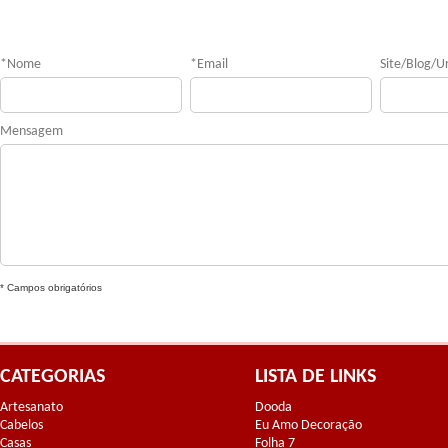
*
Nome
*
Email
Site/Blog/Ur
Mensagem
* Campos obrigatórios
CATEGORIAS
LISTA DE LINKS
Artesanato
Dooda
Cabelos
Eu Amo Decoração
Casas
Folha 7