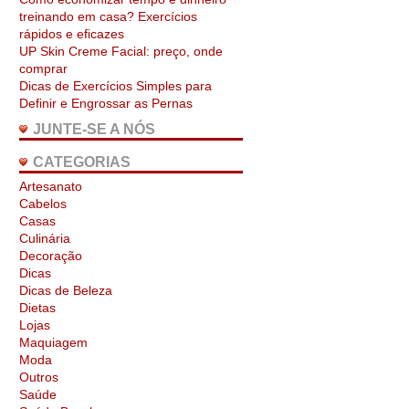
treinando em casa? Exercícios
rápidos e eficazes
UP Skin Creme Facial: preço, onde
comprar
Dicas de Exercícios Simples para
Definir e Engrossar as Pernas
JUNTE-SE A NÓS
CATEGORIAS
Artesanato
Cabelos
Casas
Culinária
Decoração
Dicas
Dicas de Beleza
Dietas
Lojas
Maquiagem
Moda
Outros
Saúde