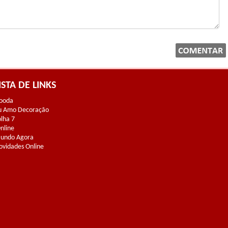
ISTA DE LINKS
ooda
u Amo Decoração
olha 7
Online
undo Agora
ovidades Online