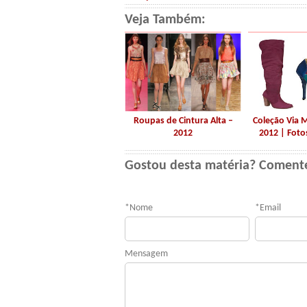
Veja Também:
Roupas de Cintura Alta –
Coleção Via 
2012
2012 | Foto
Gostou desta matéria? Coment
*
Nome
*
Email
Mensagem