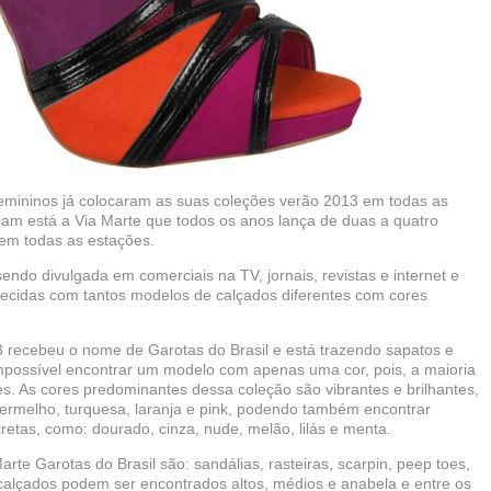
femininos já colocaram as suas coleções verão 2013 em todas as
cam está a Via Marte que todos os anos lança de duas a quatro
 em todas as estações.
sendo divulgada em comerciais na TV, jornais, revistas e internet e
ecidas com tantos modelos de calçados diferentes com cores
 recebeu o nome de Garotas do Brasil e está trazendo sapatos e
impossível encontrar um modelo com apenas uma cor, pois, a maioria
es. As cores predominantes dessa coleção são vibrantes e brilhantes,
vermelho, turquesa, laranja e pink, podendo também encontrar
etas, como: dourado, cinza, nude, melão, lilás e menta.
te Garotas do Brasil são: sandálias, rasteiras, scarpin, peep toes,
calçados podem ser encontrados altos, médios e anabela e entre os